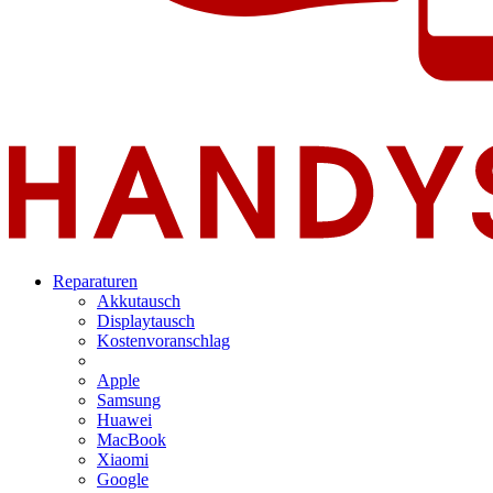
Reparaturen
Akkutausch
Displaytausch
Kostenvoranschlag
Apple
Samsung
Huawei
MacBook
Xiaomi
Google