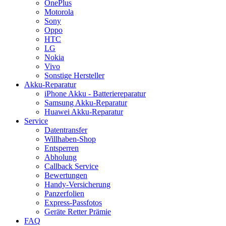
OnePlus
Motorola
Sony
Oppo
HTC
LG
Nokia
Vivo
Sonstige Hersteller
Akku-Reparatur
iPhone Akku - Batteriereparatur
Samsung Akku-Reparatur
Huawei Akku-Reparatur
Service
Datentransfer
Willhaben-Shop
Entsperren
Abholung
Callback Service
Bewertungen
Handy-Versicherung
Panzerfolien
Express-Passfotos
Geräte Retter Prämie
FAQ