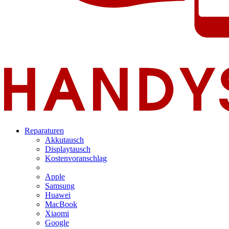
Reparaturen
Akkutausch
Displaytausch
Kostenvoranschlag
Apple
Samsung
Huawei
MacBook
Xiaomi
Google