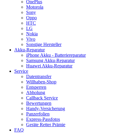
OnePlus
Motorola
Sony
Oppo
HTC
LG
Nokia
Vivo
Sonstige Hersteller
Akku-Reparatur
iPhone Akku - Batteriereparatur
Samsung Akku-Reparatur
Huawei Akku-Reparatur
Service
Datentransfer
Willhaben-Shop
Entsperren
Abholung
Callback Service
Bewertungen
Handy-Versicherung
Panzerfolien
Express-Passfotos
Geräte Retter Prämie
FAQ