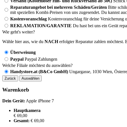
Versand (Kostenloser Hin- und Rückversand ab 50€)
Schick 
Reparaturangebot bei mehreren Schäden/Geräten
Bitte schi
mit speziellen Kombi-Preisen von uns zugesendet. Du kannst auc
Kostenvoranschlag
Kostenvoranschlag für deine Versicherung o
REKLAMATION/GARANTIE
Du hast bei uns ein Gerät rep
Wie geht's weiter?
Wähle hier aus, wie du
NACH
erfolgter Reparatur zahlen möchtest. E
Überweisung
Paypal
Paypal Zahlungen
Welche Filiale möchtest du auswählen?
Handystore.at (B&Co GmbH)
Ungargasse, 1030 Wien, Österre
Zurück
Auswählen
Warenkorb
Dein Gerät:
Apple iPhone 7
Hauptkamera
€ 69,00
Gesamt:
€ 69,00