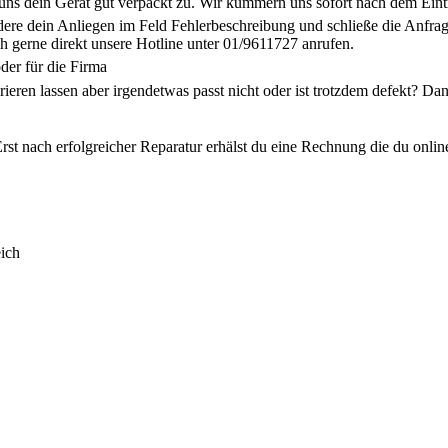
uns dein Gerät gut verpackt zu. Wir kümmern uns sofort nach dem Eint
ldere dein Anliegen im Feld Fehlerbeschreibung und schließe die Anf
h gerne direkt unsere Hotline unter 01/9611727 anrufen.
der für die Firma
arieren lassen aber irgendetwas passt nicht oder ist trotzdem defekt? 
rst nach erfolgreicher Reparatur erhälst du eine Rechnung die du onlin
ich