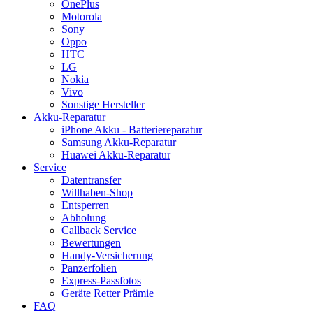
OnePlus
Motorola
Sony
Oppo
HTC
LG
Nokia
Vivo
Sonstige Hersteller
Akku-Reparatur
iPhone Akku - Batteriereparatur
Samsung Akku-Reparatur
Huawei Akku-Reparatur
Service
Datentransfer
Willhaben-Shop
Entsperren
Abholung
Callback Service
Bewertungen
Handy-Versicherung
Panzerfolien
Express-Passfotos
Geräte Retter Prämie
FAQ