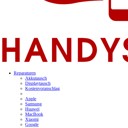
Reparaturen
Akkutausch
Displaytausch
Kostenvoranschlag
Apple
Samsung
Huawei
MacBook
Xiaomi
Google