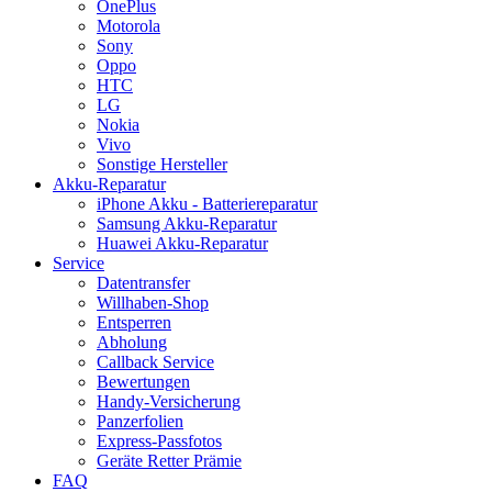
OnePlus
Motorola
Sony
Oppo
HTC
LG
Nokia
Vivo
Sonstige Hersteller
Akku-Reparatur
iPhone Akku - Batteriereparatur
Samsung Akku-Reparatur
Huawei Akku-Reparatur
Service
Datentransfer
Willhaben-Shop
Entsperren
Abholung
Callback Service
Bewertungen
Handy-Versicherung
Panzerfolien
Express-Passfotos
Geräte Retter Prämie
FAQ