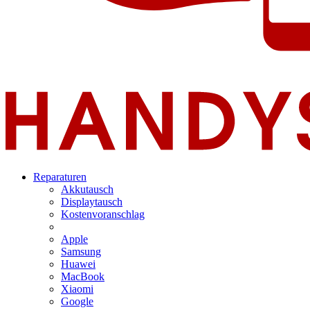
Reparaturen
Akkutausch
Displaytausch
Kostenvoranschlag
Apple
Samsung
Huawei
MacBook
Xiaomi
Google