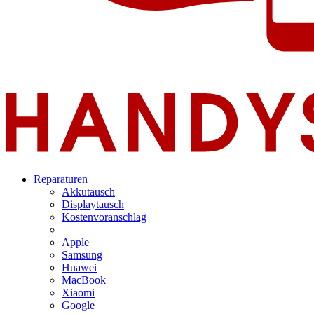
Reparaturen
Akkutausch
Displaytausch
Kostenvoranschlag
Apple
Samsung
Huawei
MacBook
Xiaomi
Google