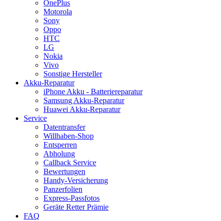
OnePlus
Motorola
Sony
Oppo
HTC
LG
Nokia
Vivo
Sonstige Hersteller
Akku-Reparatur
iPhone Akku - Batteriereparatur
Samsung Akku-Reparatur
Huawei Akku-Reparatur
Service
Datentransfer
Willhaben-Shop
Entsperren
Abholung
Callback Service
Bewertungen
Handy-Versicherung
Panzerfolien
Express-Passfotos
Geräte Retter Prämie
FAQ