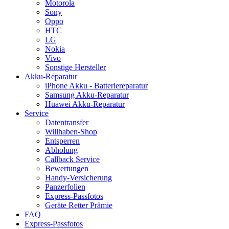
Motorola
Sony
Oppo
HTC
LG
Nokia
Vivo
Sonstige Hersteller
Akku-Reparatur
iPhone Akku - Batteriereparatur
Samsung Akku-Reparatur
Huawei Akku-Reparatur
Service
Datentransfer
Willhaben-Shop
Entsperren
Abholung
Callback Service
Bewertungen
Handy-Versicherung
Panzerfolien
Express-Passfotos
Geräte Retter Prämie
FAQ
Express-Passfotos