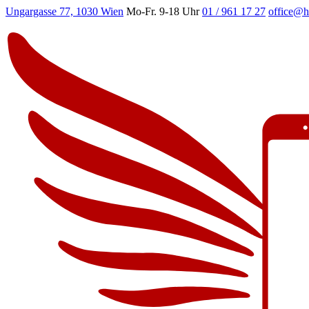
Ungargasse 77, 1030 Wien
Mo-Fr. 9-18 Uhr
01 / 961 17 27
office@h