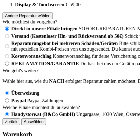
Display & Touchscreen
€ 59,00
Andere Reparatur wählen
Wie möchtest du vorgehen?
Direkt in unsere Filiale bringen
SOFORT-REPARATUREN MÖG
Versand (Kostenloser Hin- und Rückversand ab 50€)
Schick 
Reparaturangebot bei mehreren Schäden/Geräten
Bitte schi
mit speziellen Kombi-Preisen von uns zugesendet. Du kannst auc
Kostenvoranschlag
Kostenvoranschlag für deine Versicherung o
REKLAMATION/GARANTIE
Du hast bei uns ein Gerät rep
Wie geht's weiter?
Wähle hier aus, wie du
NACH
erfolgter Reparatur zahlen möchtest. E
Überweisung
Paypal
Paypal Zahlungen
Welche Filiale möchtest du auswählen?
Handystore.at (B&Co GmbH)
Ungargasse, 1030 Wien, Österre
Zurück
Auswählen
Warenkorb