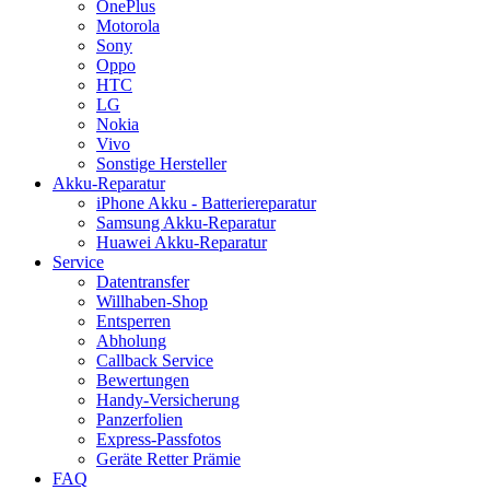
OnePlus
Motorola
Sony
Oppo
HTC
LG
Nokia
Vivo
Sonstige Hersteller
Akku-Reparatur
iPhone Akku - Batteriereparatur
Samsung Akku-Reparatur
Huawei Akku-Reparatur
Service
Datentransfer
Willhaben-Shop
Entsperren
Abholung
Callback Service
Bewertungen
Handy-Versicherung
Panzerfolien
Express-Passfotos
Geräte Retter Prämie
FAQ