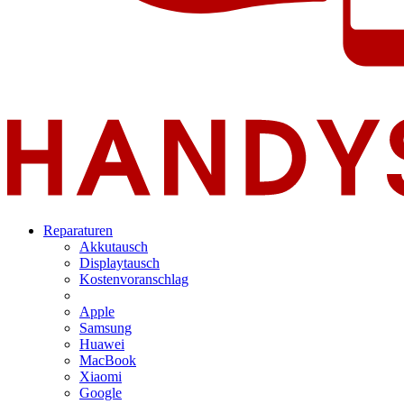
Reparaturen
Akkutausch
Displaytausch
Kostenvoranschlag
Apple
Samsung
Huawei
MacBook
Xiaomi
Google