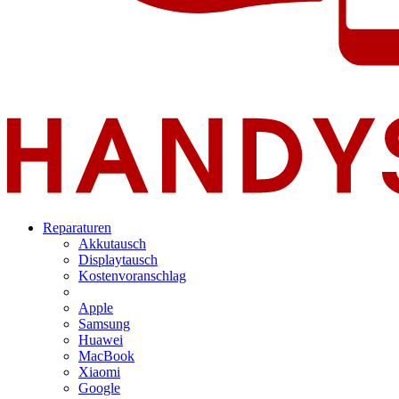
Reparaturen
Akkutausch
Displaytausch
Kostenvoranschlag
Apple
Samsung
Huawei
MacBook
Xiaomi
Google