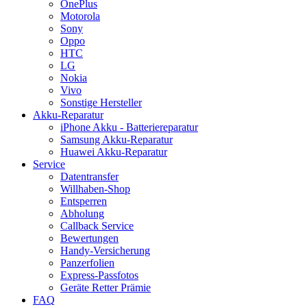
OnePlus
Motorola
Sony
Oppo
HTC
LG
Nokia
Vivo
Sonstige Hersteller
Akku-Reparatur
iPhone Akku - Batteriereparatur
Samsung Akku-Reparatur
Huawei Akku-Reparatur
Service
Datentransfer
Willhaben-Shop
Entsperren
Abholung
Callback Service
Bewertungen
Handy-Versicherung
Panzerfolien
Express-Passfotos
Geräte Retter Prämie
FAQ