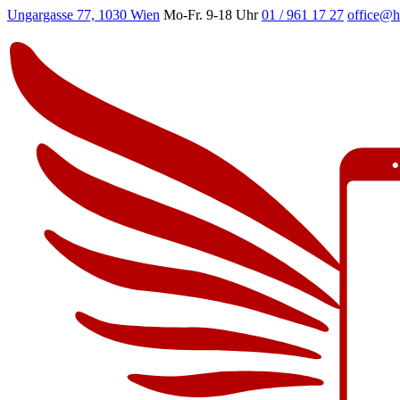
Ungargasse 77, 1030 Wien
Mo-Fr. 9-18 Uhr
01 / 961 17 27
office@h