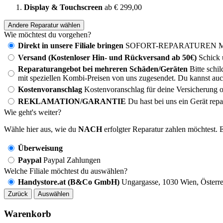
Display & Touchscreen
ab € 299,00
Andere Reparatur wählen
Wie möchtest du vorgehen?
Direkt in unsere Filiale bringen
SOFORT-REPARATUREN MÖG
Versand (Kostenloser Hin- und Rückversand ab 50€)
Schick 
Reparaturangebot bei mehreren Schäden/Geräten
Bitte schi
mit speziellen Kombi-Preisen von uns zugesendet. Du kannst auc
Kostenvoranschlag
Kostenvoranschlag für deine Versicherung o
REKLAMATION/GARANTIE
Du hast bei uns ein Gerät rep
Wie geht's weiter?
Wähle hier aus, wie du
NACH
erfolgter Reparatur zahlen möchtest. E
Überweisung
Paypal
Paypal Zahlungen
Welche Filiale möchtest du auswählen?
Handystore.at (B&Co GmbH)
Ungargasse, 1030 Wien, Österre
Zurück
Auswählen
Warenkorb