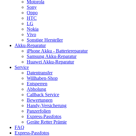
Motorola
Sony
Oppo
HTC
LG
Nokia
Vivo
Sonstige Hersteller
Akku-Reparatur
iPhone Akku - Batteriereparatur
Samsung Akku-Reparatur
Huawei Akku-Reparatur
Service
Datentransfer
Willhaben-Shop
Entsperren
Abholung
Callback Service
Bewertungen
Handy-Versicherung
Panzerfolien
Express-Passfotos
Geräte Retter Prämie
FAQ
Express-Passfotos