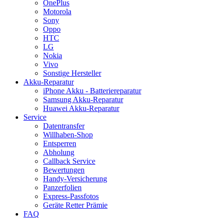
OnePlus
Motorola
Sony
Oppo
HTC
LG
Nokia
Vivo
Sonstige Hersteller
Akku-Reparatur
iPhone Akku - Batteriereparatur
Samsung Akku-Reparatur
Huawei Akku-Reparatur
Service
Datentransfer
Willhaben-Shop
Entsperren
Abholung
Callback Service
Bewertungen
Handy-Versicherung
Panzerfolien
Express-Passfotos
Geräte Retter Prämie
FAQ