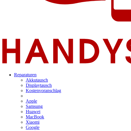
Reparaturen
Akkutausch
Displaytausch
Kostenvoranschlag
Apple
Samsung
Huawei
MacBook
Xiaomi
Google