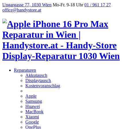
Ungargasse 77, 1030 Wien
Mo-Fr. 9-18 Uhr
01 / 961 17 27
office@handystore.at
Reparaturen
Akkutausch
Displaytausch
Kostenvoranschlag
Apple
Samsung
Huawei
MacBook
Xiaomi
Google
OnePlus