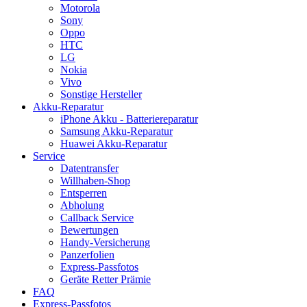
Motorola
Sony
Oppo
HTC
LG
Nokia
Vivo
Sonstige Hersteller
Akku-Reparatur
iPhone Akku - Batteriereparatur
Samsung Akku-Reparatur
Huawei Akku-Reparatur
Service
Datentransfer
Willhaben-Shop
Entsperren
Abholung
Callback Service
Bewertungen
Handy-Versicherung
Panzerfolien
Express-Passfotos
Geräte Retter Prämie
FAQ
Express-Passfotos