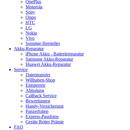
OnePlus
Motorola
Sony
Oppo
HTC
LG
Nokia
Vivo
Sonstige Hersteller
Akku-Reparatur
iPhone Akku - Batteriereparatur
Samsung Akku-Reparatur
Huawei Akku-Reparatur
Service
Datentransfer
Willhaben-Shop
Entsperren
Abholung
Callback Service
Bewertungen
Handy-Versicherung
Panzerfolien
Express-Passfotos
Geräte Retter Prämie
FAQ