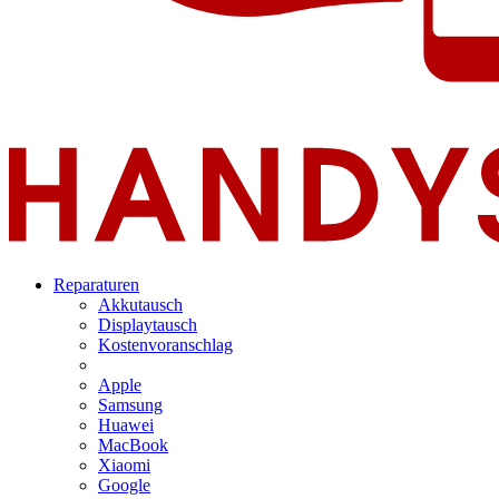
Reparaturen
Akkutausch
Displaytausch
Kostenvoranschlag
Apple
Samsung
Huawei
MacBook
Xiaomi
Google