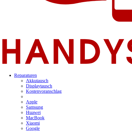
Reparaturen
Akkutausch
Displaytausch
Kostenvoranschlag
Apple
Samsung
Huawei
MacBook
Xiaomi
Google