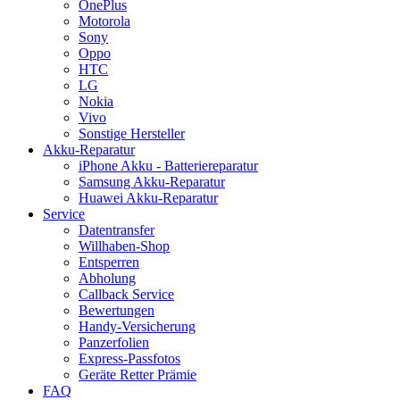
OnePlus
Motorola
Sony
Oppo
HTC
LG
Nokia
Vivo
Sonstige Hersteller
Akku-Reparatur
iPhone Akku - Batteriereparatur
Samsung Akku-Reparatur
Huawei Akku-Reparatur
Service
Datentransfer
Willhaben-Shop
Entsperren
Abholung
Callback Service
Bewertungen
Handy-Versicherung
Panzerfolien
Express-Passfotos
Geräte Retter Prämie
FAQ