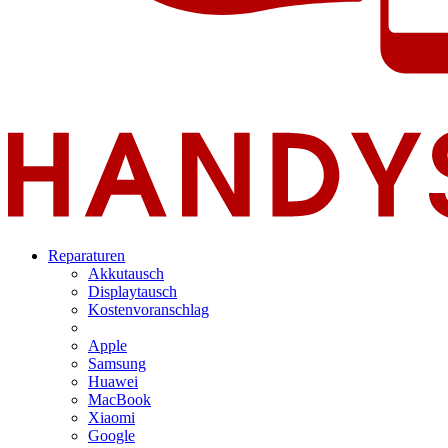
Reparaturen
Akkutausch
Displaytausch
Kostenvoranschlag
Apple
Samsung
Huawei
MacBook
Xiaomi
Google