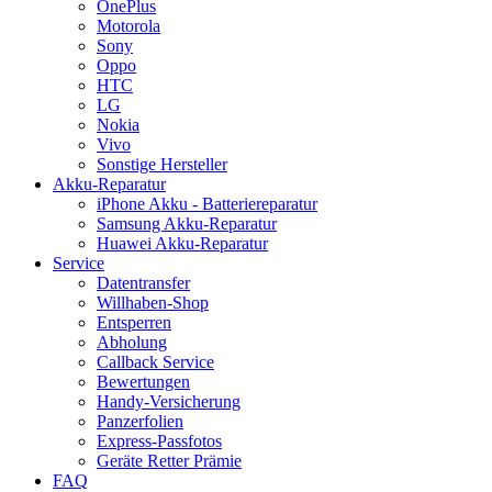
OnePlus
Motorola
Sony
Oppo
HTC
LG
Nokia
Vivo
Sonstige Hersteller
Akku-Reparatur
iPhone Akku - Batteriereparatur
Samsung Akku-Reparatur
Huawei Akku-Reparatur
Service
Datentransfer
Willhaben-Shop
Entsperren
Abholung
Callback Service
Bewertungen
Handy-Versicherung
Panzerfolien
Express-Passfotos
Geräte Retter Prämie
FAQ