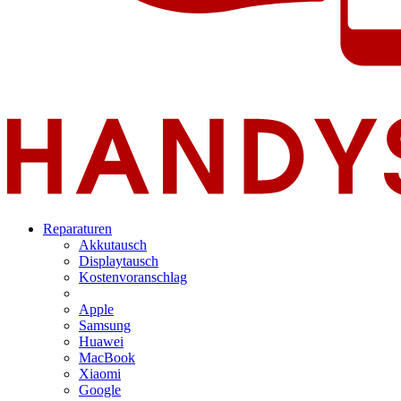
Reparaturen
Akkutausch
Displaytausch
Kostenvoranschlag
Apple
Samsung
Huawei
MacBook
Xiaomi
Google