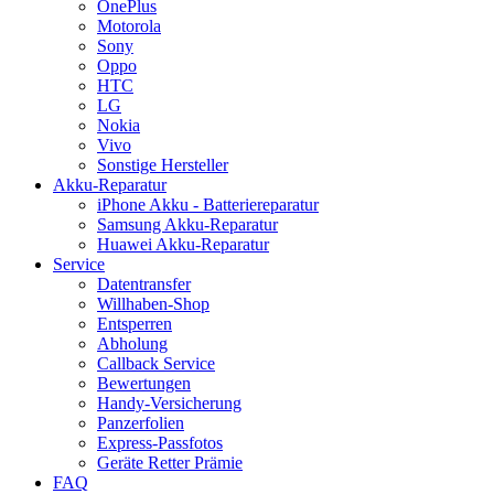
OnePlus
Motorola
Sony
Oppo
HTC
LG
Nokia
Vivo
Sonstige Hersteller
Akku-Reparatur
iPhone Akku - Batteriereparatur
Samsung Akku-Reparatur
Huawei Akku-Reparatur
Service
Datentransfer
Willhaben-Shop
Entsperren
Abholung
Callback Service
Bewertungen
Handy-Versicherung
Panzerfolien
Express-Passfotos
Geräte Retter Prämie
FAQ