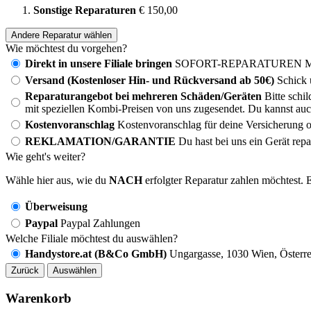
Sonstige Reparaturen
€ 150,00
Andere Reparatur wählen
Wie möchtest du vorgehen?
Direkt in unsere Filiale bringen
SOFORT-REPARATUREN MÖG
Versand (Kostenloser Hin- und Rückversand ab 50€)
Schick 
Reparaturangebot bei mehreren Schäden/Geräten
Bitte schi
mit speziellen Kombi-Preisen von uns zugesendet. Du kannst auc
Kostenvoranschlag
Kostenvoranschlag für deine Versicherung o
REKLAMATION/GARANTIE
Du hast bei uns ein Gerät rep
Wie geht's weiter?
Wähle hier aus, wie du
NACH
erfolgter Reparatur zahlen möchtest. E
Überweisung
Paypal
Paypal Zahlungen
Welche Filiale möchtest du auswählen?
Handystore.at (B&Co GmbH)
Ungargasse, 1030 Wien, Österre
Zurück
Auswählen
Warenkorb