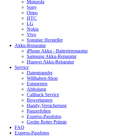
Motorola
Sony
Oppo
HTC
LG
Nokia
Vivo
Sonstige Hersteller
Akku-Reparatur
iPhone Akku - Batteriereparatur
Samsung Akku-Reparatur
Huawei Akku-Reparatur
Service
Datentransfer
Willhaben-Shop
Entsperren
Abholung
Callback Service
Bewertungen
Handy-Versicherung
Panzerfolien
Express-Passfotos
Geräte Retter Prämie
FAQ
Express-Passfotos