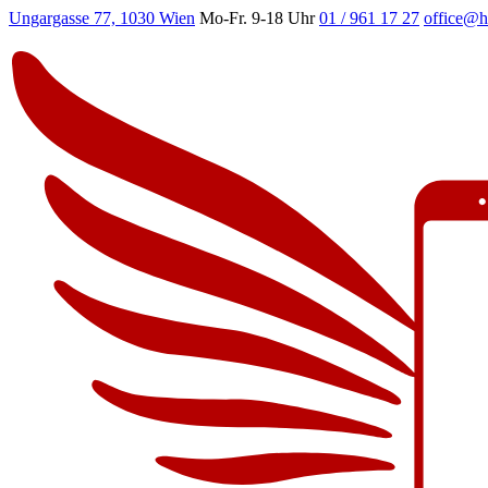
Ungargasse 77, 1030 Wien
Mo-Fr. 9-18 Uhr
01 / 961 17 27
office@h