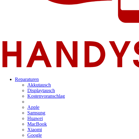
Reparaturen
Akkutausch
Displaytausch
Kostenvoranschlag
Apple
Samsung
Huawei
MacBook
Xiaomi
Google