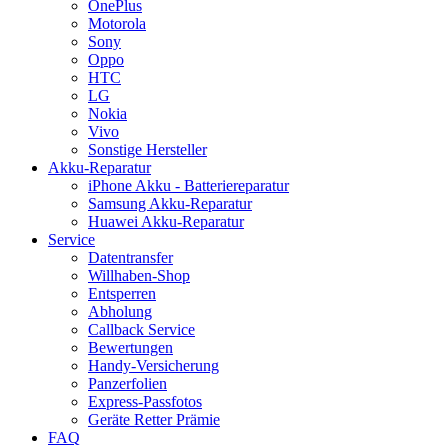
OnePlus
Motorola
Sony
Oppo
HTC
LG
Nokia
Vivo
Sonstige Hersteller
Akku-Reparatur
iPhone Akku - Batteriereparatur
Samsung Akku-Reparatur
Huawei Akku-Reparatur
Service
Datentransfer
Willhaben-Shop
Entsperren
Abholung
Callback Service
Bewertungen
Handy-Versicherung
Panzerfolien
Express-Passfotos
Geräte Retter Prämie
FAQ