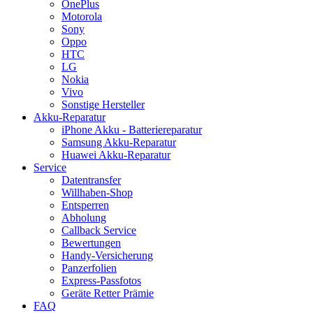
OnePlus
Motorola
Sony
Oppo
HTC
LG
Nokia
Vivo
Sonstige Hersteller
Akku-Reparatur
iPhone Akku - Batteriereparatur
Samsung Akku-Reparatur
Huawei Akku-Reparatur
Service
Datentransfer
Willhaben-Shop
Entsperren
Abholung
Callback Service
Bewertungen
Handy-Versicherung
Panzerfolien
Express-Passfotos
Geräte Retter Prämie
FAQ