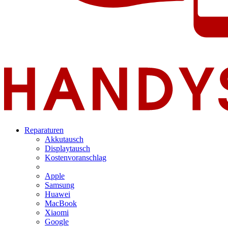
Reparaturen
Akkutausch
Displaytausch
Kostenvoranschlag
Apple
Samsung
Huawei
MacBook
Xiaomi
Google