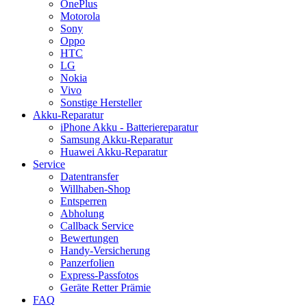
OnePlus
Motorola
Sony
Oppo
HTC
LG
Nokia
Vivo
Sonstige Hersteller
Akku-Reparatur
iPhone Akku - Batteriereparatur
Samsung Akku-Reparatur
Huawei Akku-Reparatur
Service
Datentransfer
Willhaben-Shop
Entsperren
Abholung
Callback Service
Bewertungen
Handy-Versicherung
Panzerfolien
Express-Passfotos
Geräte Retter Prämie
FAQ