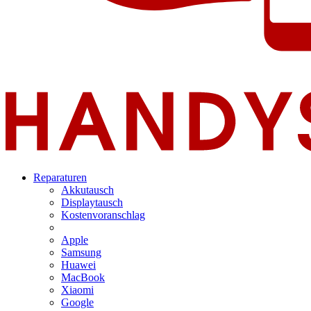
Reparaturen
Akkutausch
Displaytausch
Kostenvoranschlag
Apple
Samsung
Huawei
MacBook
Xiaomi
Google