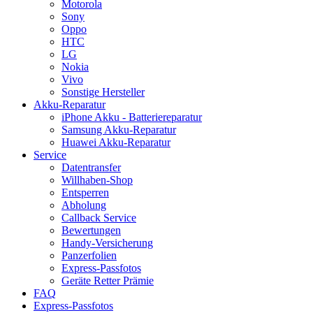
Motorola
Sony
Oppo
HTC
LG
Nokia
Vivo
Sonstige Hersteller
Akku-Reparatur
iPhone Akku - Batteriereparatur
Samsung Akku-Reparatur
Huawei Akku-Reparatur
Service
Datentransfer
Willhaben-Shop
Entsperren
Abholung
Callback Service
Bewertungen
Handy-Versicherung
Panzerfolien
Express-Passfotos
Geräte Retter Prämie
FAQ
Express-Passfotos