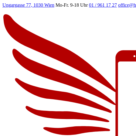
Ungargasse 77, 1030 Wien
Mo-Fr. 9-18 Uhr
01 / 961 17 27
office@h