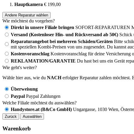
Hauptkamera
€ 199,00
Andere Reparatur wählen
Wie möchtest du vorgehen?
Direkt in unsere Filiale bringen
SOFORT-REPARATUREN MÖG
Versand (Kostenloser Hin- und Rückversand ab 50€)
Schick 
Reparaturangebot bei mehreren Schäden/Geräten
Bitte schi
mit speziellen Kombi-Preisen von uns zugesendet. Du kannst auc
Kostenvoranschlag
Kostenvoranschlag für deine Versicherung o
REKLAMATION/GARANTIE
Du hast bei uns ein Gerät rep
Wie geht's weiter?
Wähle hier aus, wie du
NACH
erfolgter Reparatur zahlen möchtest. E
Überweisung
Paypal
Paypal Zahlungen
Welche Filiale möchtest du auswählen?
Handystore.at (B&Co GmbH)
Ungargasse, 1030 Wien, Österre
Zurück
Auswählen
Warenkorb