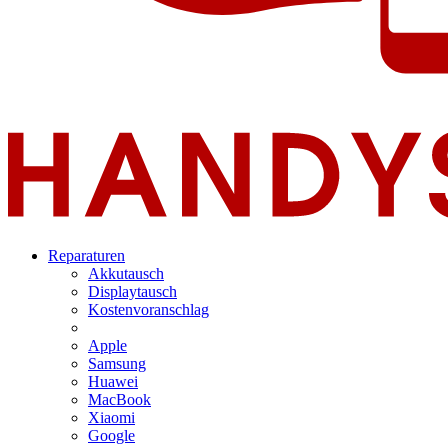
Reparaturen
Akkutausch
Displaytausch
Kostenvoranschlag
Apple
Samsung
Huawei
MacBook
Xiaomi
Google