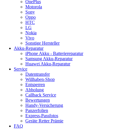
OnePlus
Motorola
Sony
Oppo
HTC
LG
Nokia
Vivo
Sonstige Hersteller
Akku-Reparatur
iPhone Akku - Batteriereparatur
Samsung Akku-Reparatur
Huawei Akku-Reparatur
Service
Datentransfer
Willhaben-Shop
Entsperren
Abholung
Callback Service
Bewertungen
Handy-Versicherung
Panzerfolien
Express-Passfotos
Geräte Retter Prämie
FAQ