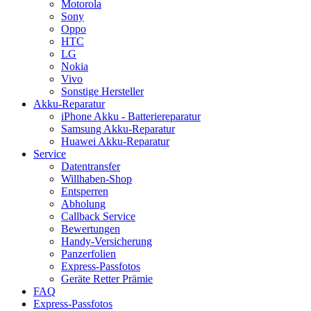
Motorola
Sony
Oppo
HTC
LG
Nokia
Vivo
Sonstige Hersteller
Akku-Reparatur
iPhone Akku - Batteriereparatur
Samsung Akku-Reparatur
Huawei Akku-Reparatur
Service
Datentransfer
Willhaben-Shop
Entsperren
Abholung
Callback Service
Bewertungen
Handy-Versicherung
Panzerfolien
Express-Passfotos
Geräte Retter Prämie
FAQ
Express-Passfotos