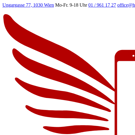
Ungargasse 77, 1030 Wien
Mo-Fr. 9-18 Uhr
01 / 961 17 27
office@h