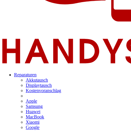
Reparaturen
Akkutausch
Displaytausch
Kostenvoranschlag
Apple
Samsung
Huawei
MacBook
Xiaomi
Google