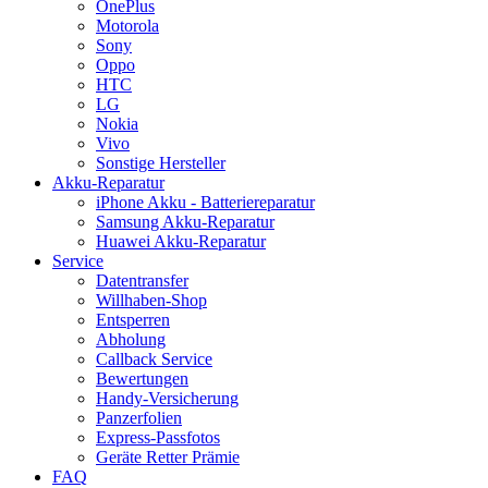
OnePlus
Motorola
Sony
Oppo
HTC
LG
Nokia
Vivo
Sonstige Hersteller
Akku-Reparatur
iPhone Akku - Batteriereparatur
Samsung Akku-Reparatur
Huawei Akku-Reparatur
Service
Datentransfer
Willhaben-Shop
Entsperren
Abholung
Callback Service
Bewertungen
Handy-Versicherung
Panzerfolien
Express-Passfotos
Geräte Retter Prämie
FAQ