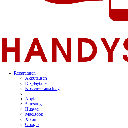
Reparaturen
Akkutausch
Displaytausch
Kostenvoranschlag
Apple
Samsung
Huawei
MacBook
Xiaomi
Google