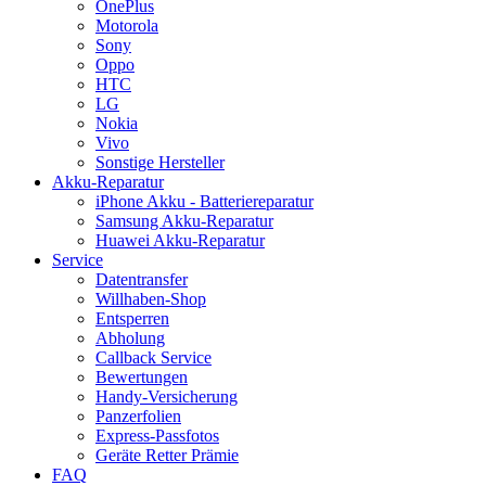
OnePlus
Motorola
Sony
Oppo
HTC
LG
Nokia
Vivo
Sonstige Hersteller
Akku-Reparatur
iPhone Akku - Batteriereparatur
Samsung Akku-Reparatur
Huawei Akku-Reparatur
Service
Datentransfer
Willhaben-Shop
Entsperren
Abholung
Callback Service
Bewertungen
Handy-Versicherung
Panzerfolien
Express-Passfotos
Geräte Retter Prämie
FAQ