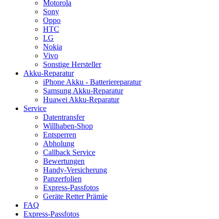
Motorola
Sony
Oppo
HTC
LG
Nokia
Vivo
Sonstige Hersteller
Akku-Reparatur
iPhone Akku - Batteriereparatur
Samsung Akku-Reparatur
Huawei Akku-Reparatur
Service
Datentransfer
Willhaben-Shop
Entsperren
Abholung
Callback Service
Bewertungen
Handy-Versicherung
Panzerfolien
Express-Passfotos
Geräte Retter Prämie
FAQ
Express-Passfotos