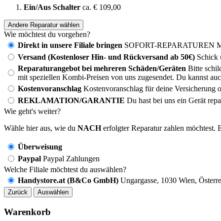
Ein/Aus Schalter
ca. € 109,00
Andere Reparatur wählen
Wie möchtest du vorgehen?
Direkt in unsere Filiale bringen
SOFORT-REPARATUREN MÖG
Versand (Kostenloser Hin- und Rückversand ab 50€)
Schick 
Reparaturangebot bei mehreren Schäden/Geräten
Bitte schi
mit speziellen Kombi-Preisen von uns zugesendet. Du kannst auc
Kostenvoranschlag
Kostenvoranschlag für deine Versicherung o
REKLAMATION/GARANTIE
Du hast bei uns ein Gerät rep
Wie geht's weiter?
Wähle hier aus, wie du
NACH
erfolgter Reparatur zahlen möchtest. E
Überweisung
Paypal
Paypal Zahlungen
Welche Filiale möchtest du auswählen?
Handystore.at (B&Co GmbH)
Ungargasse, 1030 Wien, Österre
Zurück
Auswählen
Warenkorb