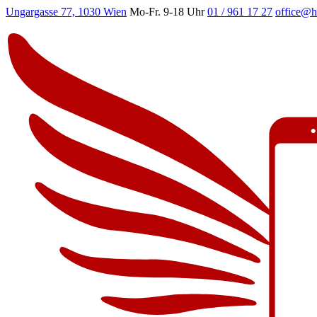
Ungargasse 77, 1030 Wien
Mo-Fr. 9-18 Uhr
01 / 961 17 27
office@h