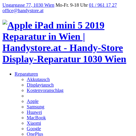
Ungargasse 77, 1030 Wien
Mo-Fr. 9-18 Uhr
01 / 961 17 27
office@handystore.at
Reparaturen
Akkutausch
Displaytausch
Kostenvoranschlag
Apple
Samsung
Huawei
MacBook
Xiaomi
Google
OnePlus