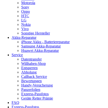
Motorola
Sony
Oppo
HTC
LG
Nokia
Vivo
Sonstige Hersteller
Akku-Reparatur
iPhone Akku - Batteriereparatur
Samsung Akku-Reparatur
Huawei Akku-Reparatur
Service
Datentransfer
Willhaben-Shop
Entsperren
Abholung
Callback Service
Bewertungen
Handy-Versicherung
Panzerfolien
Express-Passfotos
Geräte Retter Prämie
FAQ
Express-Passfotos