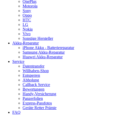
OnePlus
Motorola
Sony
Oppo
HTC
LG
Nokia
Vivo
Sonstige Hersteller
Akku-Reparatur
iPhone Akku - Batteriereparatur
Samsung Akku-Reparatur
Huawei Akku-Reparatur
Service
Datentransfer
Willhaben-Shop
Entsperren
Abholung
Callback Service
Bewertungen
Handy-Versicherung
Panzerfolien
Express-Passfotos
Geräte Retter Prämie
FAQ