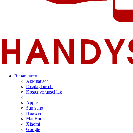
Reparaturen
Akkutausch
Displaytausch
Kostenvoranschlag
Apple
Samsung
Huawei
MacBook
Xiaomi
Google