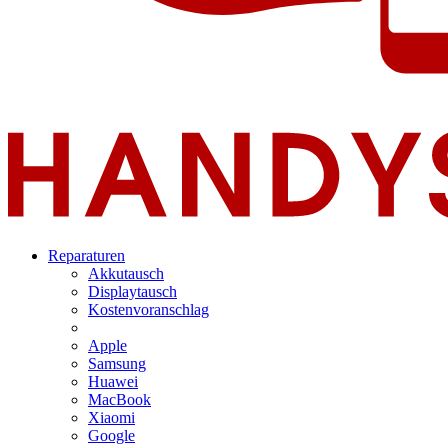
Reparaturen
Akkutausch
Displaytausch
Kostenvoranschlag
Apple
Samsung
Huawei
MacBook
Xiaomi
Google