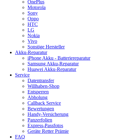
OnePlus
Motorola
Sony
Oppo
HTC
LG
Nokia
Vivo
Sonstige Hersteller
Akku-Reparatur
iPhone Akku - Batteriereparatur
Samsung Akku-Reparatur
Huawei Akku-Reparatur
Service
Datentransfer
Willhaben-Shop
Entsperren
Abholung
Callback Service
Bewertungen
Handy-Versicherung
Panzerfolien
Express-Passfotos
Geräte Retter Prämie
FAQ