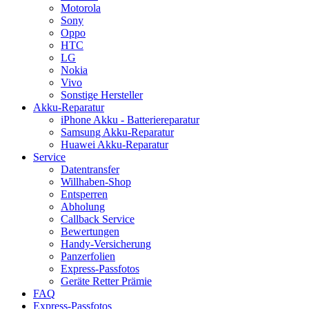
Motorola
Sony
Oppo
HTC
LG
Nokia
Vivo
Sonstige Hersteller
Akku-Reparatur
iPhone Akku - Batteriereparatur
Samsung Akku-Reparatur
Huawei Akku-Reparatur
Service
Datentransfer
Willhaben-Shop
Entsperren
Abholung
Callback Service
Bewertungen
Handy-Versicherung
Panzerfolien
Express-Passfotos
Geräte Retter Prämie
FAQ
Express-Passfotos