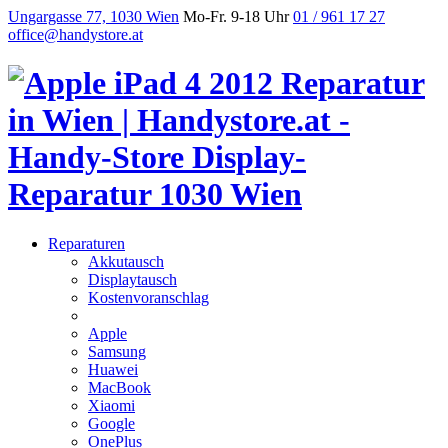
Ungargasse 77, 1030 Wien
Mo-Fr. 9-18 Uhr
01 / 961 17 27
office@handystore.at
Reparaturen
Akkutausch
Displaytausch
Kostenvoranschlag
Apple
Samsung
Huawei
MacBook
Xiaomi
Google
OnePlus