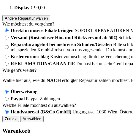
Display
€ 99,00
Andere Reparatur wählen
Wie möchtest du vorgehen?
Direkt in unsere Filiale bringen
SOFORT-REPARATUREN MÖG
Versand (Kostenloser Hin- und Rückversand ab 50€)
Schick 
Reparaturangebot bei mehreren Schäden/Geräten
Bitte schi
mit speziellen Kombi-Preisen von uns zugesendet. Du kannst auc
Kostenvoranschlag
Kostenvoranschlag für deine Versicherung o
REKLAMATION/GARANTIE
Du hast bei uns ein Gerät rep
Wie geht's weiter?
Wähle hier aus, wie du
NACH
erfolgter Reparatur zahlen möchtest. E
Überweisung
Paypal
Paypal Zahlungen
Welche Filiale möchtest du auswählen?
Handystore.at (B&Co GmbH)
Ungargasse, 1030 Wien, Österre
Zurück
Auswählen
Warenkorb