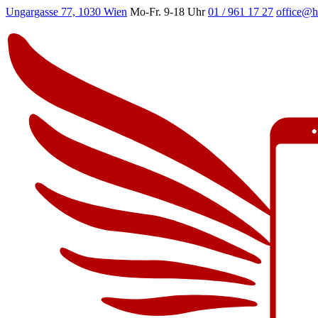
Ungargasse 77, 1030 Wien
Mo-Fr. 9-18 Uhr
01 / 961 17 27
office@h