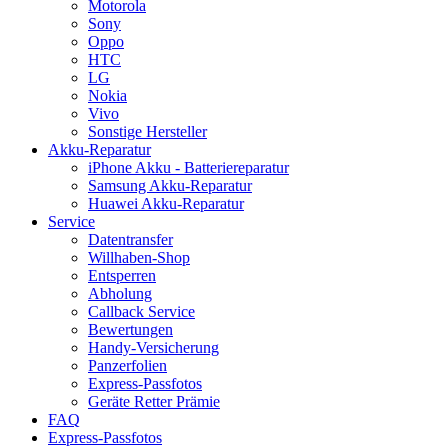
Motorola
Sony
Oppo
HTC
LG
Nokia
Vivo
Sonstige Hersteller
Akku-Reparatur
iPhone Akku - Batteriereparatur
Samsung Akku-Reparatur
Huawei Akku-Reparatur
Service
Datentransfer
Willhaben-Shop
Entsperren
Abholung
Callback Service
Bewertungen
Handy-Versicherung
Panzerfolien
Express-Passfotos
Geräte Retter Prämie
FAQ
Express-Passfotos