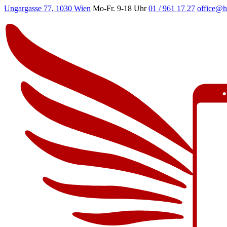
Ungargasse 77, 1030 Wien
Mo-Fr. 9-18 Uhr
01 / 961 17 27
office@h