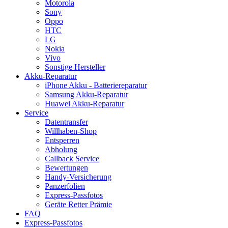
Motorola
Sony
Oppo
HTC
LG
Nokia
Vivo
Sonstige Hersteller
Akku-Reparatur
iPhone Akku - Batteriereparatur
Samsung Akku-Reparatur
Huawei Akku-Reparatur
Service
Datentransfer
Willhaben-Shop
Entsperren
Abholung
Callback Service
Bewertungen
Handy-Versicherung
Panzerfolien
Express-Passfotos
Geräte Retter Prämie
FAQ
Express-Passfotos