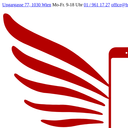
Ungargasse 77, 1030 Wien
Mo-Fr. 9-18 Uhr
01 / 961 17 27
office@h