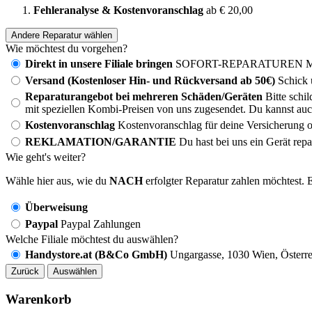
Fehleranalyse & Kostenvoranschlag
ab € 20,00
Andere Reparatur wählen
Wie möchtest du vorgehen?
Direkt in unsere Filiale bringen
SOFORT-REPARATUREN MÖG
Versand (Kostenloser Hin- und Rückversand ab 50€)
Schick 
Reparaturangebot bei mehreren Schäden/Geräten
Bitte schi
mit speziellen Kombi-Preisen von uns zugesendet. Du kannst auc
Kostenvoranschlag
Kostenvoranschlag für deine Versicherung o
REKLAMATION/GARANTIE
Du hast bei uns ein Gerät rep
Wie geht's weiter?
Wähle hier aus, wie du
NACH
erfolgter Reparatur zahlen möchtest. E
Überweisung
Paypal
Paypal Zahlungen
Welche Filiale möchtest du auswählen?
Handystore.at (B&Co GmbH)
Ungargasse, 1030 Wien, Österre
Zurück
Auswählen
Warenkorb