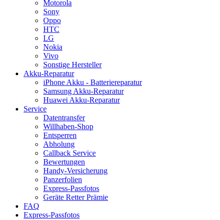
Motorola
Sony
Oppo
HTC
LG
Nokia
Vivo
Sonstige Hersteller
Akku-Reparatur
iPhone Akku - Batteriereparatur
Samsung Akku-Reparatur
Huawei Akku-Reparatur
Service
Datentransfer
Willhaben-Shop
Entsperren
Abholung
Callback Service
Bewertungen
Handy-Versicherung
Panzerfolien
Express-Passfotos
Geräte Retter Prämie
FAQ
Express-Passfotos