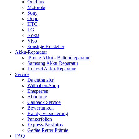
OnePlus
Motorola
Sony
Oppo
HTC
LG
Nokia
Vivo
Sonstige Hersteller
Akku-Reparatur
iPhone Akku - Batteriereparatur
Samsung Akku-Reparatur
Huawei Akku-Reparatur
Service
Datentransfer
Willhaben-Shop
Entsperren
Abholung
Callback Service
Bewertungen
Handy-Versicherung
Panzerfolien
Express-Passfotos
Geräte Retter Prämie
FAQ