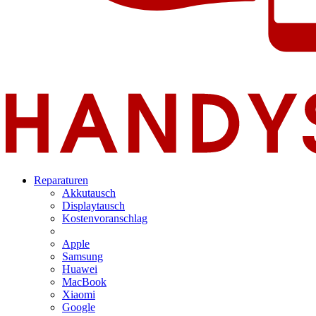
Reparaturen
Akkutausch
Displaytausch
Kostenvoranschlag
Apple
Samsung
Huawei
MacBook
Xiaomi
Google