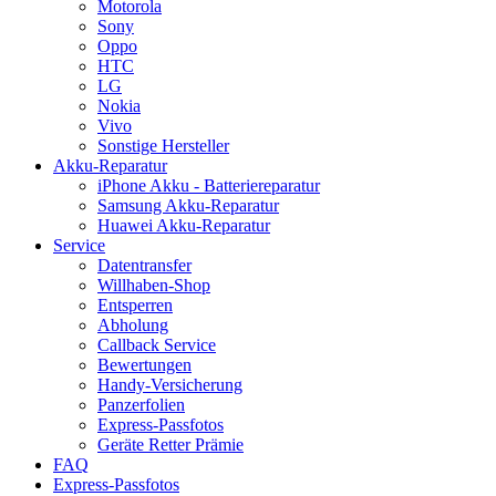
Motorola
Sony
Oppo
HTC
LG
Nokia
Vivo
Sonstige Hersteller
Akku-Reparatur
iPhone Akku - Batteriereparatur
Samsung Akku-Reparatur
Huawei Akku-Reparatur
Service
Datentransfer
Willhaben-Shop
Entsperren
Abholung
Callback Service
Bewertungen
Handy-Versicherung
Panzerfolien
Express-Passfotos
Geräte Retter Prämie
FAQ
Express-Passfotos