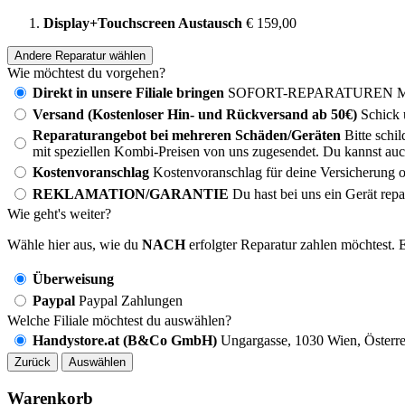
Display+Touchscreen Austausch
€ 159,00
Andere Reparatur wählen
Wie möchtest du vorgehen?
Direkt in unsere Filiale bringen
SOFORT-REPARATUREN MÖG
Versand (Kostenloser Hin- und Rückversand ab 50€)
Schick 
Reparaturangebot bei mehreren Schäden/Geräten
Bitte schi
mit speziellen Kombi-Preisen von uns zugesendet. Du kannst auc
Kostenvoranschlag
Kostenvoranschlag für deine Versicherung o
REKLAMATION/GARANTIE
Du hast bei uns ein Gerät rep
Wie geht's weiter?
Wähle hier aus, wie du
NACH
erfolgter Reparatur zahlen möchtest. E
Überweisung
Paypal
Paypal Zahlungen
Welche Filiale möchtest du auswählen?
Handystore.at (B&Co GmbH)
Ungargasse, 1030 Wien, Österre
Zurück
Auswählen
Warenkorb