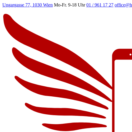
Ungargasse 77, 1030 Wien
Mo-Fr. 9-18 Uhr
01 / 961 17 27
office@h