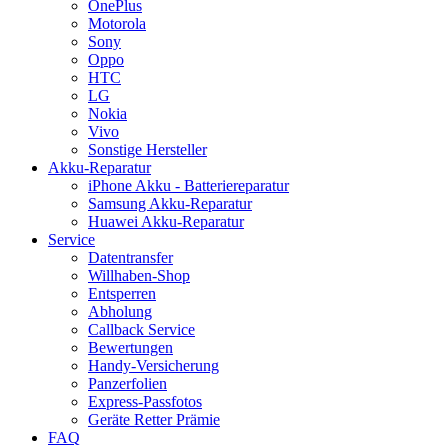
OnePlus
Motorola
Sony
Oppo
HTC
LG
Nokia
Vivo
Sonstige Hersteller
Akku-Reparatur
iPhone Akku - Batteriereparatur
Samsung Akku-Reparatur
Huawei Akku-Reparatur
Service
Datentransfer
Willhaben-Shop
Entsperren
Abholung
Callback Service
Bewertungen
Handy-Versicherung
Panzerfolien
Express-Passfotos
Geräte Retter Prämie
FAQ