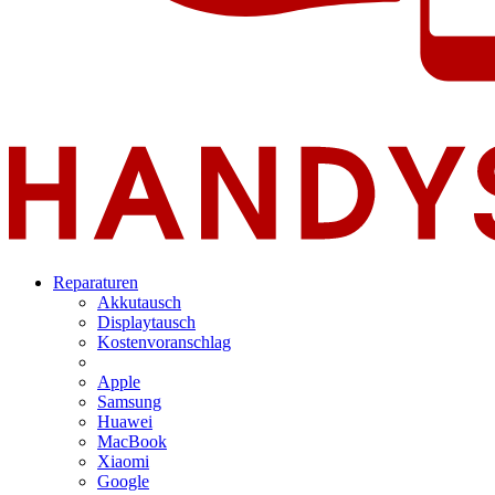
Reparaturen
Akkutausch
Displaytausch
Kostenvoranschlag
Apple
Samsung
Huawei
MacBook
Xiaomi
Google