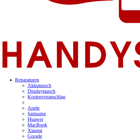
Reparaturen
Akkutausch
Displaytausch
Kostenvoranschlag
Apple
Samsung
Huawei
MacBook
Xiaomi
Google