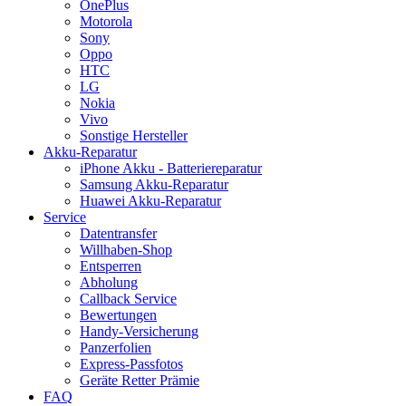
OnePlus
Motorola
Sony
Oppo
HTC
LG
Nokia
Vivo
Sonstige Hersteller
Akku-Reparatur
iPhone Akku - Batteriereparatur
Samsung Akku-Reparatur
Huawei Akku-Reparatur
Service
Datentransfer
Willhaben-Shop
Entsperren
Abholung
Callback Service
Bewertungen
Handy-Versicherung
Panzerfolien
Express-Passfotos
Geräte Retter Prämie
FAQ