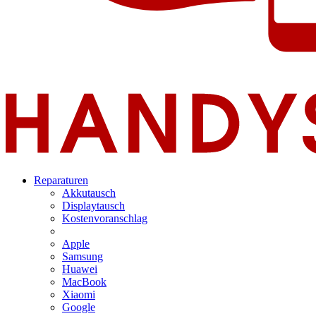
Reparaturen
Akkutausch
Displaytausch
Kostenvoranschlag
Apple
Samsung
Huawei
MacBook
Xiaomi
Google