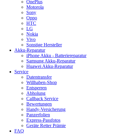
OnePlus
Motorola
Sony
Oppo
HTC
LG
Nokia
Vivo
Sonstige Hersteller
Akku-Reparatur
iPhone Akku - Batteriereparatur
Samsung Akku-Reparatur
Huawei Akku-Reparatur
Service
Datentransfer
Willhaben-Shop
Entsperren
Abholung
Callback Service
Bewertungen
Handy-Versicherung
Panzerfolien
Express-Passfotos
Geräte Retter Prämie
FAQ