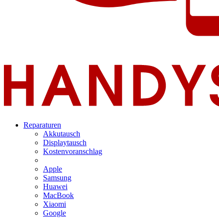
Reparaturen
Akkutausch
Displaytausch
Kostenvoranschlag
Apple
Samsung
Huawei
MacBook
Xiaomi
Google