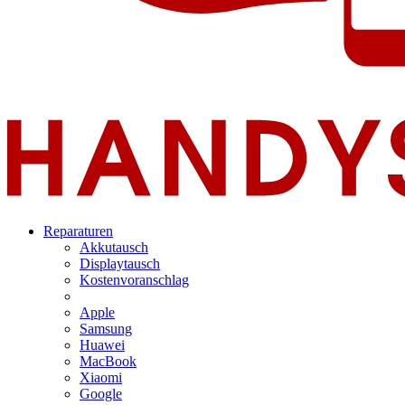
Reparaturen
Akkutausch
Displaytausch
Kostenvoranschlag
Apple
Samsung
Huawei
MacBook
Xiaomi
Google