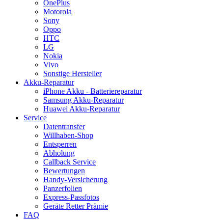
OnePlus
Motorola
Sony
Oppo
HTC
LG
Nokia
Vivo
Sonstige Hersteller
Akku-Reparatur
iPhone Akku - Batteriereparatur
Samsung Akku-Reparatur
Huawei Akku-Reparatur
Service
Datentransfer
Willhaben-Shop
Entsperren
Abholung
Callback Service
Bewertungen
Handy-Versicherung
Panzerfolien
Express-Passfotos
Geräte Retter Prämie
FAQ