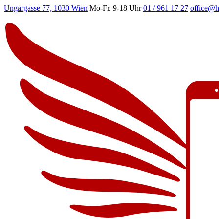
Ungargasse 77, 1030 Wien
Mo-Fr. 9-18 Uhr
01 / 961 17 27
office@h