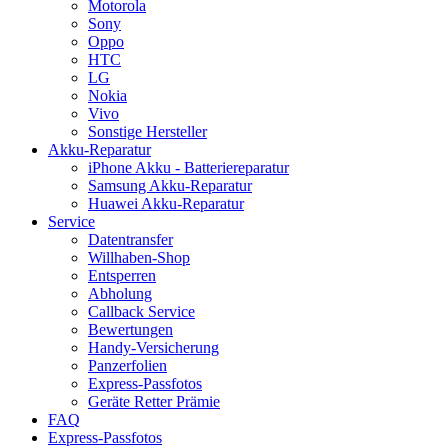
Motorola
Sony
Oppo
HTC
LG
Nokia
Vivo
Sonstige Hersteller
Akku-Reparatur
iPhone Akku - Batteriereparatur
Samsung Akku-Reparatur
Huawei Akku-Reparatur
Service
Datentransfer
Willhaben-Shop
Entsperren
Abholung
Callback Service
Bewertungen
Handy-Versicherung
Panzerfolien
Express-Passfotos
Geräte Retter Prämie
FAQ
Express-Passfotos