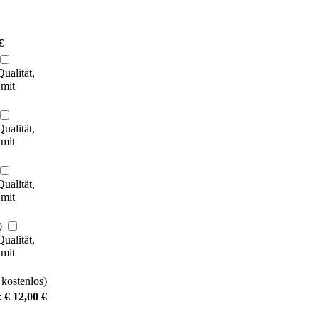
€
ualität,
 mit
ualität,
 mit
ualität,
 mit
0
ualität,
 mit
 kostenlos)
:
€ 12,00 €