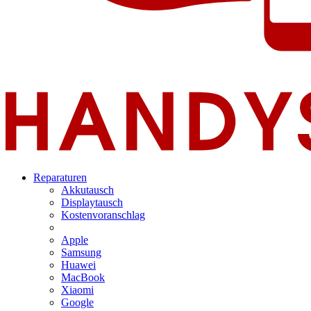
Reparaturen
Akkutausch
Displaytausch
Kostenvoranschlag
Apple
Samsung
Huawei
MacBook
Xiaomi
Google