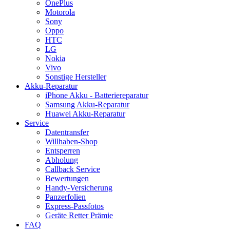
OnePlus
Motorola
Sony
Oppo
HTC
LG
Nokia
Vivo
Sonstige Hersteller
Akku-Reparatur
iPhone Akku - Batteriereparatur
Samsung Akku-Reparatur
Huawei Akku-Reparatur
Service
Datentransfer
Willhaben-Shop
Entsperren
Abholung
Callback Service
Bewertungen
Handy-Versicherung
Panzerfolien
Express-Passfotos
Geräte Retter Prämie
FAQ