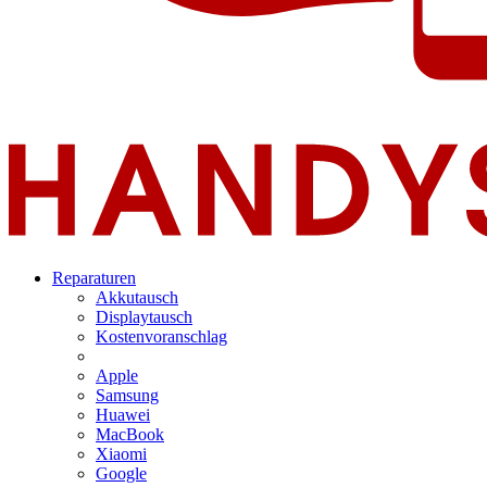
Reparaturen
Akkutausch
Displaytausch
Kostenvoranschlag
Apple
Samsung
Huawei
MacBook
Xiaomi
Google