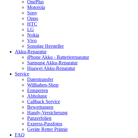
OnePlus
Motorola
Sony
Oppo
HTC
LG
Nokia
Vivo
Sonstige Hersteller
Akku-Reparatur
iPhone Akku - Batteriereparatur
Samsung Akku-Reparatur
Huawei Akku-Reparatur
Service
Datentransfer
Willhaben-Shop
Entsperren
Abholung
Callback Service
Bewertungen
Handy-Versicherung
Panzerfolien
Express-Passfotos
Geräte Retter Prämie
FAQ