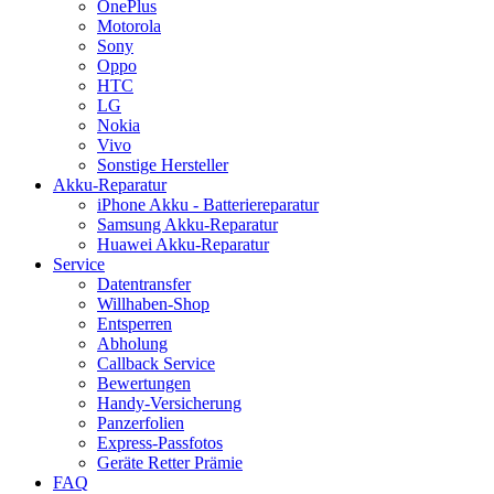
OnePlus
Motorola
Sony
Oppo
HTC
LG
Nokia
Vivo
Sonstige Hersteller
Akku-Reparatur
iPhone Akku - Batteriereparatur
Samsung Akku-Reparatur
Huawei Akku-Reparatur
Service
Datentransfer
Willhaben-Shop
Entsperren
Abholung
Callback Service
Bewertungen
Handy-Versicherung
Panzerfolien
Express-Passfotos
Geräte Retter Prämie
FAQ