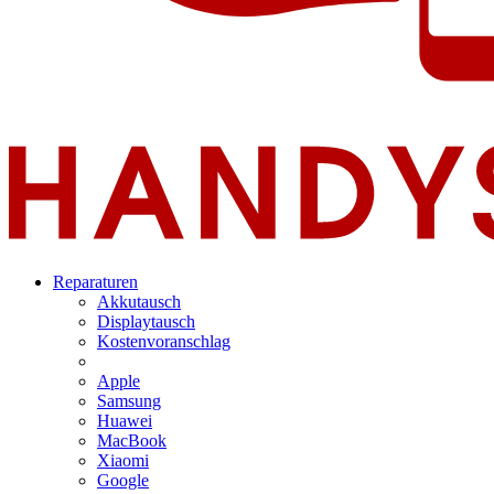
Reparaturen
Akkutausch
Displaytausch
Kostenvoranschlag
Apple
Samsung
Huawei
MacBook
Xiaomi
Google