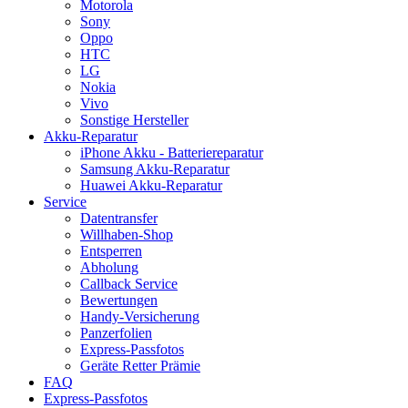
Motorola
Sony
Oppo
HTC
LG
Nokia
Vivo
Sonstige Hersteller
Akku-Reparatur
iPhone Akku - Batteriereparatur
Samsung Akku-Reparatur
Huawei Akku-Reparatur
Service
Datentransfer
Willhaben-Shop
Entsperren
Abholung
Callback Service
Bewertungen
Handy-Versicherung
Panzerfolien
Express-Passfotos
Geräte Retter Prämie
FAQ
Express-Passfotos