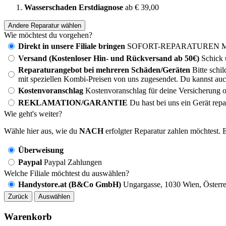
Wasserschaden Erstdiagnose
ab € 39,00
Andere Reparatur wählen
Wie möchtest du vorgehen?
Direkt in unsere Filiale bringen
SOFORT-REPARATUREN MÖG
Versand (Kostenloser Hin- und Rückversand ab 50€)
Schick 
Reparaturangebot bei mehreren Schäden/Geräten
Bitte schi
mit speziellen Kombi-Preisen von uns zugesendet. Du kannst auc
Kostenvoranschlag
Kostenvoranschlag für deine Versicherung o
REKLAMATION/GARANTIE
Du hast bei uns ein Gerät rep
Wie geht's weiter?
Wähle hier aus, wie du
NACH
erfolgter Reparatur zahlen möchtest. E
Überweisung
Paypal
Paypal Zahlungen
Welche Filiale möchtest du auswählen?
Handystore.at (B&Co GmbH)
Ungargasse, 1030 Wien, Österre
Zurück
Auswählen
Warenkorb