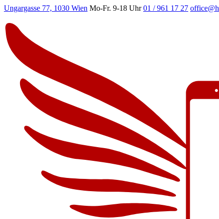
Ungargasse 77, 1030 Wien
Mo-Fr. 9-18 Uhr
01 / 961 17 27
office@h