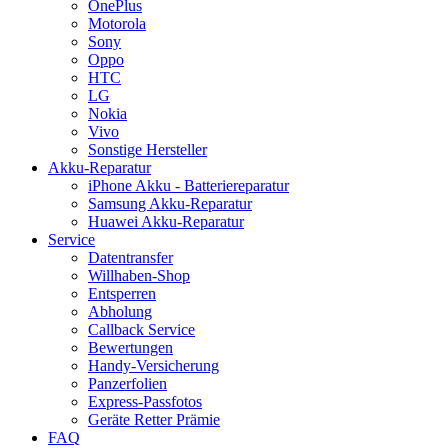
OnePlus
Motorola
Sony
Oppo
HTC
LG
Nokia
Vivo
Sonstige Hersteller
Akku-Reparatur
iPhone Akku - Batteriereparatur
Samsung Akku-Reparatur
Huawei Akku-Reparatur
Service
Datentransfer
Willhaben-Shop
Entsperren
Abholung
Callback Service
Bewertungen
Handy-Versicherung
Panzerfolien
Express-Passfotos
Geräte Retter Prämie
FAQ