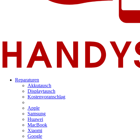
Reparaturen
Akkutausch
Displaytausch
Kostenvoranschlag
Apple
Samsung
Huawei
MacBook
Xiaomi
Google